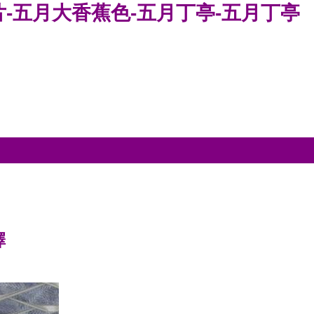
片-五月大香蕉色-五月丁亭-五月丁亭
擇