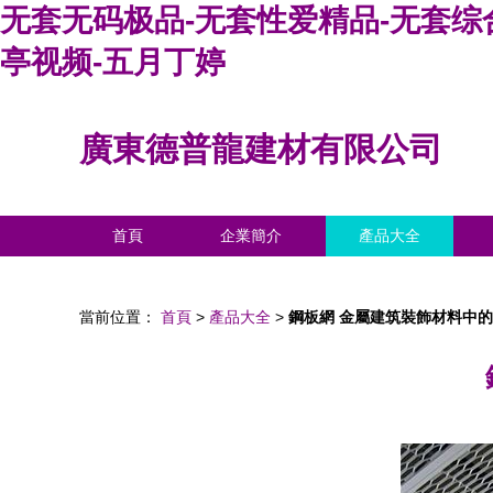
无套无码极品-无套性爱精品-无套综
亭视频-五月丁婷
廣東德普龍建材有限公司
首頁
企業簡介
產品大全
當前位置：
首頁
>
產品大全
>
鋼板網 金屬建筑裝飾材料中